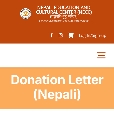
Skip
NEPAL EDUCATION AND
to
CULTURAL CENTER (NECC)
(पशुपति-बुद्ध मन्दिर)
content
Serving Community Since September 2000
Log In/Sign-up
Tog
Nav
Donation Letter
Home
(Nepali)
Pathsala
Mandir