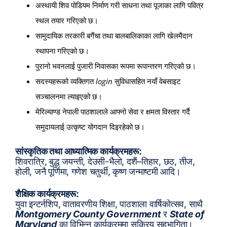
अस्थायी शिव पोडियम निर्माण गरी साधना तथा पूजाका लागि पवित्र
स्थल तयार गरिएको छ।
सामुदायिक तरकारी बगैंचा तथा बालबालिकाका लागि खेलमैदान
स्थापना गरिएको छ।
पुरानो भवनलाई पुजारी निवासका रूपमा रूपान्तरण गरिएको छ।
सदस्यहरूको व्यक्तिगत
login
सुविधासहित नयाँ वेबसाइट
सञ्चालनमा ल्याइएको छ।
मेरिल्याण्ड नेपाली पाठशालाले आफ्नो सेवा र क्षमता विस्तार गर्दै
समुदायलाई उत्कृष्ट योगदान दिइरहेको छ।
सांस्कृतिक तथा आध्यात्मिक कार्यक्रमहरू:
शिवरात्रि, बुद्ध जयन्ती, देउसी-भैलो, दशैं–तिहार, छठ, तीज,
होली, जनै पूर्णिमा, गणेश चतुर्थी, कृष्ण जन्माष्टमी आदि।
शैक्षिक कार्यक्रमहरू:
युवा इन्टर्नशिप, वातावरणीय शिक्षा, पाठशाला वार्षिकोत्सव, साथै
Montgomery County Government
र
State of
Maryland
का विभिन्न कार्यक्रममा सक्रिय सहभागिता।